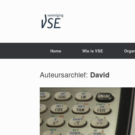
Spring
naar
inhoud
Home
Wie is VSE
Organ
Auteursarchief:
David