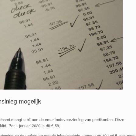
sinleg mogelijk
band draagt u bij aan de emeritaatsvoorziening van predikanten. Deze
lid. Per 1 januari 2020 is dit € 58,-.
oging en de verkorting van de inhaalperiode, vroeg u op 19 juni jl. ook naar