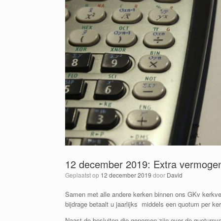
12 december 2019: Extra vermogen
Geplaatst op
12 december 2019
door
David
Samen met alle andere kerken binnen ons GKv kerkver
bijdrage betaalt u jaarlijks middels een quotum per kerk
Naast de besluiten die genomen zijn over de quotumverh