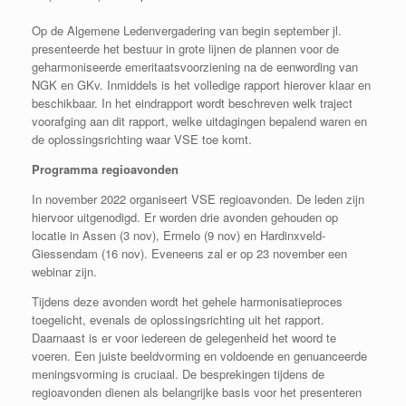
Op de Algemene Ledenvergadering van begin september jl.
presenteerde het bestuur in grote lijnen de plannen voor de
geharmoniseerde emeritaatsvoorziening na de eenwording van
NGK en GKv. Inmiddels is het volledige rapport hierover klaar en
beschikbaar. In het eindrapport wordt beschreven welk traject
voorafging aan dit rapport, welke uitdagingen bepalend waren en
de oplossingsrichting waar VSE toe komt.
Programma regioavonden
In november 2022 organiseert VSE regioavonden. De leden zijn
hiervoor uitgenodigd. Er worden drie avonden gehouden op
locatie in Assen (3 nov), Ermelo (9 nov) en Hardinxveld-
Giessendam (16 nov). Eveneens zal er op 23 november een
webinar zijn.
Tijdens deze avonden wordt het gehele harmonisatieproces
toegelicht, evenals de oplossingsrichting uit het rapport.
Daarnaast is er voor iedereen de gelegenheid het woord te
voeren. Een juiste beeldvorming en voldoende en genuanceerde
meningsvorming is cruciaal. De besprekingen tijdens de
regioavonden dienen als belangrijke basis voor het presenteren