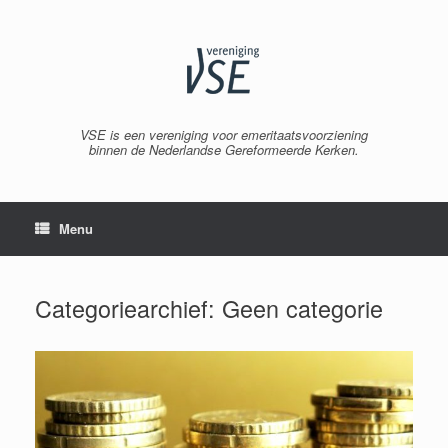
Spring
naar
inhoud
VSE is een vereniging voor emeritaatsvoorziening
binnen de Nederlandse Gereformeerde Kerken.
Menu
Categoriearchief:
Geen categorie