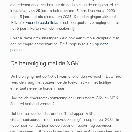
die redenen deed het bestuur de aanbeveling de oorspronkelijke
inhaalslag van 25 jaar te bekorten met 5 jaar. Dus vanaf 2020
nog 15 jaar met als einddatum 2035. De leden gingen akkoord
(klik hier voor de besluittekst)
met een quotumverhoging en met
het 5 jaar inkorten van de inhaaltermijn.
Over al deze ontwikkelingen werd ook een filmpje verspreid met
een beknopte samenvatting. Dit filmpje is te zien op
deze
pagina
.
De hereniging met de NGK
De hereniging met de NGK kwam sneller dan verwacht. Daarmee
werd de vraag niet zozeer hoe de toekomst van het huidige
emeritaatstelsel te borgen maar:
Hoe zal de emeritaatsvoorziening eruit zien zodra GKv en NGK
één kerkverband vormen?
Het bestuur deelde daarom het “Eindrapport VSE,
Geharmoniseerde Emeritaatsvoorziening” in september 2022. In
november van dat jaar werden over dit rapport regioavonden
georganiseerd. Dit rapport geeft vanaf pagina 4 nog een keer een