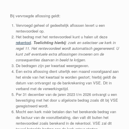
Bij vervroegde aflossing geldt:
Vervroegd geheel of gedeeltelijk aflossen levert u een
rentevoordeel op.
Het bedrag met het rentevoordeel kunt u halen uit deze
rekentool
.
Toelichting
hierbij
: zoek en selecteer uw kerk in
regel 11. Het rentevoordeel wordt automatisch gegenereerd. U
kunt zelf eventuele extra aflossingen invoeren om de
consequenties daarvan in beeld te krijgen.
De bedragen zijn per kwartaal weergegeven.
Een extra aflossing dient uiterlijk een maand voorafgaand aan
het einde van het kwartaal te worden gestort; hierbij geldt de
datum van ontvangst op de bankrekening van VSE. Dit in
verband met de verwerkingstijd.
Per 31 december van de jaren 2023 t/m 2026 ontvangt u een
bevestiging met het door u afgeloste bedrag zoals dit bij VSE
geregistreerd wordt.
Mocht een kerk méér betalen dan het berekende bedrag van
de factuur van de vooruitbetaling, dan valt dit buiten het
rentevoordeel zoals berekend in de rekentool. VSE zal dit
teveel betaalde bedrag aan de kerk retour storten.