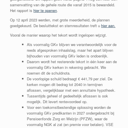
samenvatting van de gehele route die vanaf 2015 is bewandeld.
Het rapport is
hier te openen
.
Op 12 april 2023 werden, met grote meerderheid, de plannen
goedgekeurd. De besluittekst en stemresultaten treft u
hier aan.
Vooral de manier waarop het tekort wordt ingelopen wijzigt.
Als voormalig GKv blijven we verantwoordelijk voor de
reeds afgesproken inhaalslag, maar het apart blijven
bijhouden van voormalig GKv leden is ondoenlijk.
Daarom wordt het resterende tekort in één keer aan de
voormalig GKv kerken in rekening gebracht. We
noemen dit de schuldnota.
De voorlopige schuld bedraagt € 441,79 per ziel. De
kerken mogen dit bedrag tot 2040 in termijnen
aflossen, vergelijkbaar met een annuïtaire hypotheek.
Tussentijds geheel of gedeeltelijk aflossen is ook
mogelijk. Dit levert rentevoordeel op.
Voor een toekomstbestendige oplossing worden de
voormalig GKv predikanten in 2027 ondergebracht bij
Pensioenfonds Zorg en Welzijn (PFZW), waar de
voormalig NGK al zat (en premie voor betalen). VSE